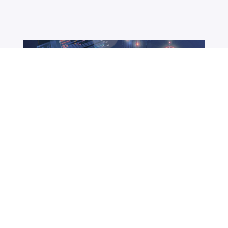
April 21, 2021 4:40 PM
Kívülről minden API ugyanúgy néz ki
Papp Dávid
Copyright ©
2026
Balasys
IT Zrt.