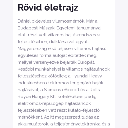
Rövid életrajz
Dániel okleveles villamosmérnök. Már a
Budapesti Műszaki Egyetemi tanulmányai
alatt részt vett villamos hajtásrendszerek
fejlesztésében, diáktársaival együtt
Magyarország első teljesen villamos hajtású
együléses forma autóját építették meg,
mellyel versenyezve bejárták Európát.
Későbbi munkahelyei is villamos hajtásláncok
fejlesztéséhez kötődtek; a Hyundai Heavy
Industriesben elektromos tengerjáró hajók
hajtásával, a Siemens eAircraft és a Rolls-
Royce Hungary Kft. kötelékében pedig
elektromos-repülőgép hajtásláncok
fejlesztésében vett részt kutató-fejlesztő
mérnökként. Az itt megszerzett tudás az
akkumulátorok, a teljesítményelektronika és a