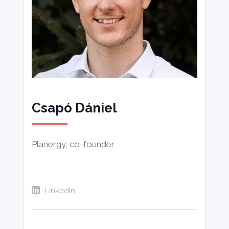
Csapó Dániel
Planergy, co-founder
LinkedIn