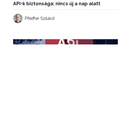
API-k biztonsága: nincs új a nap alatt
Pfeiffer Szilárd
June 9, 2022 5:00 PM
Az API-leírók biztonsági aspektusai
Becz Tamás
June 9, 2022 4:00 PM
Háborúk és kiberhadviselés az API-k
korában