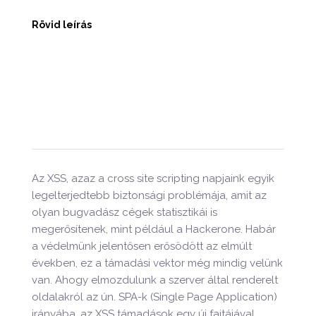
Rövid leírás
Az XSS, azaz a cross site scripting napjaink egyik
legelterjedtebb biztonsági problémája, amit az
olyan bugvadász cégek statisztikái is
megerősítenek, mint például a Hackerone. Habár
a védelmünk jelentősen erősödött az elmúlt
években, ez a támadási vektor még mindig velünk
van. Ahogy elmozdulunk a szerver által renderelt
oldalakról az ún. SPA-k (Single Page Application)
irányába, az XSS támadások egy új fajtájával